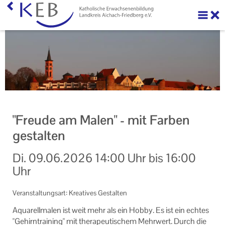
Über uns
Ihre Förderung beantragen
Veranstaltungen
Veranstaltungen der KEB Landkreis Aichach-Friedberg
"Freude am Malen" - mit Farben
Onlinekursangebote
gestalten
Sport und Gymnastik
Di.
09.06.2026
14:00 Uhr
bis
16:00
Uhr
KEB Praxis
Neuigkeiten
Veranstaltungsart: Kreatives Gestalten
Aqua­rell­ma­len ist weit mehr als ein Hobby. Es ist ein ech­tes
Machen Sie mit!
"Ge­hirn­trai­ning" mit the­ra­peu­ti­schem Mehr­wert. Durch die