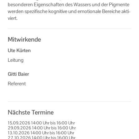
be­son­de­ren Ei­gen­schaf­ten des Was­sers und der Pig­men­te
Ihr Kontakt zu uns
wer­den spe­zi­fi­sche ko­gni­ti­ve und emo­tio­na­le Be­rei­che ak­ti­
viert.
Impressum
Datenschutzerklärung
Mitwirkende
Ute Kürten
Leitung
Gitti Baier
Referent
Nächste Termine
15.09.2026
14:00 Uhr
bis
16:00 Uhr
29.09.2026
14:00 Uhr
bis
16:00 Uhr
13.10.2026
14:00 Uhr
bis
16:00 Uhr
27.10.2026
14:00 Uhr
bis
16:00 Uhr