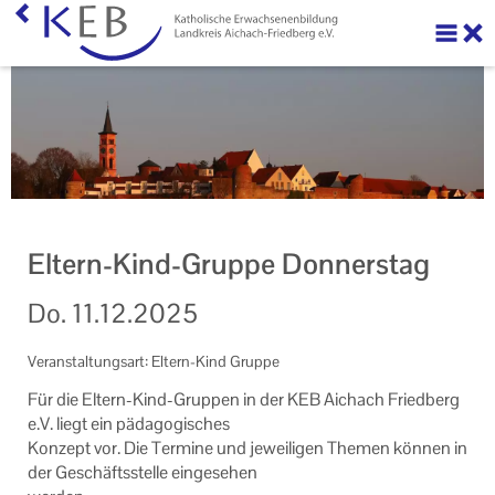
Über uns
Ihre Förderung beantragen
Veranstaltungen
Veranstaltungen der KEB Landkreis Aichach-Friedberg
Eltern-Kind-Gruppe Donnerstag
Onlinekursangebote
Do.
11.12.2025
Sport und Gymnastik
Veranstaltungsart: Eltern-Kind Gruppe
KEB Praxis
Für die Eltern-​Kind-Gruppen in der KEB Aichach Fried­berg
Neuigkeiten
e.V. liegt ein päd­ago­gi­sches
Kon­zept vor. Die Ter­mi­ne und je­wei­li­gen The­men kön­nen in
Machen Sie mit!
der Ge­schäfts­stel­le ein­ge­se­hen