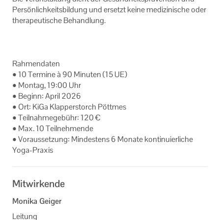
Per­sön­lich­keits­bil­dung und er­setzt keine me­di­zi­ni­sche oder
the­ra­peu­ti­sche Be­hand­lung.
Rah­men­da­ten
• 10 Ter­mi­ne à 90 Mi­nu­ten (15 UE)
• Mon­tag, 19:00 Uhr
• Be­ginn: April 2026
• Ort: KiGa Klap­per­storch Pött­mes
• Teil­nah­me­ge­bühr: 120 €
• Max. 10 Teil­neh­men­de
• Vor­aus­set­zung: Min­des­tens 6 Mo­na­te kon­ti­nu­ier­li­che
Yoga-​Praxis
Mitwirkende
Monika Geiger
Leitung