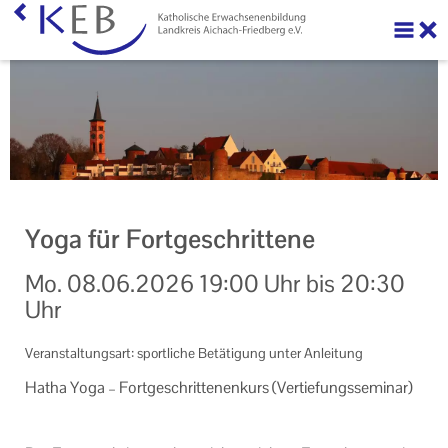
Über uns
Ihre Förderung beantragen
Veranstaltungen
Veranstaltungen der KEB Landkreis Aichach-Friedberg
Yoga für Fortgeschrittene
Onlinekursangebote
Mo.
08.06.2026
19:00 Uhr
bis
20:30
Sport und Gymnastik
Uhr
KEB Praxis
Veranstaltungsart: sportliche Betätigung unter Anleitung
Neuigkeiten
Hatha Yoga – Fort­ge­schrit­te­nen­kurs (Ver­tie­fungs­se­mi­nar)
Machen Sie mit!