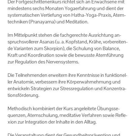
Der Fort­ge­schrit­te­nen­kurs rich­tet sich an Er­wach­se­ne mit
Ihr Kontakt zu uns
min­des­tens sechs Mo­na­ten Yo­ga­er­fah­rung und dient der
sys­te­ma­ti­schen Ver­tie­fung von Hatha-​Yoga-Praxis, Atem­
Impressum
tech­ni­ken (Pra­na­ya­ma) und Me­di­ta­ti­on.
Datenschutzerklärung
Im Mit­tel­punkt ste­hen die fach­ge­rech­te Aus­rich­tung an­
spruchs­vol­le­rer Asa­nas (u. a. Kopf­stand, Krähe, vor­be­rei­ten­
de Va­ri­an­ten zum Skor­pi­on), die Schu­lung von Ba­lan­ce,
Kraft und Ko­or­di­na­ti­on sowie die be­wuss­te Atem­füh­rung
zur Re­gu­la­ti­on des Ner­ven­sys­tems.
Die Teil­neh­men­den er­wei­tern ihre Kennt­nis­se in funk­tio­nel­
ler Ana­to­mie, ver­bes­sern ihre Kör­per­wahr­neh­mung und
ent­wi­ckeln Stra­te­gien zur Stress­re­gu­la­ti­on und Kon­zen­tra­
ti­ons­för­de­rung.
Me­tho­disch kom­bi­niert der Kurs an­ge­lei­te­te Übungs­se­
quen­zen, Atem­schu­lung, me­di­ta­ti­ve Ver­fah­ren sowie Re­fle­
xi­on zur In­te­gra­ti­on der In­hal­te in den All­tag.
Die Ver­an­stal­tung dient der Ge­sund­heits­prä­ven­ti­on und