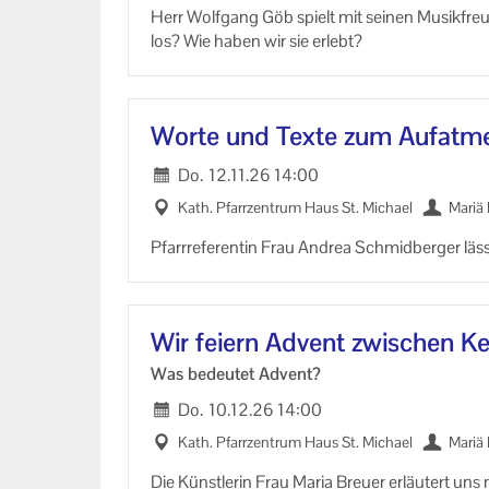
Herr Wolf­gang Göb spielt mit sei­nen Mu­sik­freun
los? Wie haben wir sie er­lebt?
Worte und Texte zum Auf­at­m
Do.
12.11.26
14:00
Kath. Pfarr­zen­trum Haus St. Mi­cha­el
Mariä 
Pfarr­re­fe­ren­tin Frau An­drea Schmid­ber­ger l
Wir fei­ern Ad­vent zwi­schen K
Was be­deu­tet Ad­vent?
Do.
10.12.26
14:00
Kath. Pfarr­zen­trum Haus St. Mi­cha­el
Mariä 
Die Künst­le­rin Frau Maria Breu­er er­läu­tert uns