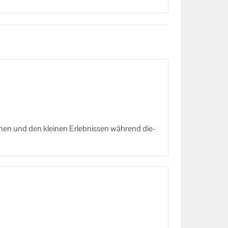
o­nen und den klei­nen Er­leb­nis­sen wäh­rend die­