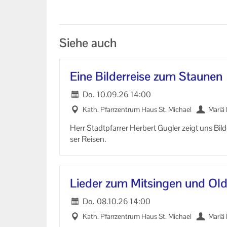
Siehe auch
Eine Bil­der­rei­se zum Stau­nen
Do.
10.09.26
14:00
Kath. Pfarr­zen­trum Haus St. Mi­cha­el
Mariä 
Herr Stadt­pfar­rer Her­bert Gug­ler zeigt uns Bil­
ser Rei­sen.
Lie­der zum Mit­sin­gen und Ol­d
Do.
08.10.26
14:00
Kath. Pfarr­zen­trum Haus St. Mi­cha­el
Mariä 