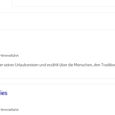
Him­mel­fahrt
der sei­ner Ur­laubs­rei­sen und er­zählt über die Men­schen, den Tra­di­ti
ies
Him­mel­fahrt