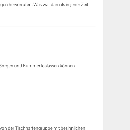
­gen her­vor­ru­fen. Was war da­mals in jener Zeit
r Sor­gen und Kum­mer los­las­sen kön­nen.
 von der Tisch­har­fen­grup­pe mit be­sinn­li­chen