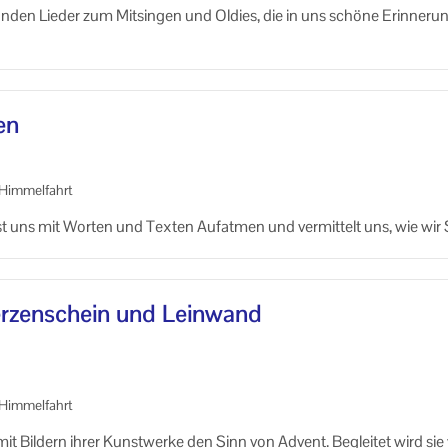
­den Lie­der zum Mit­sin­gen und Ol­dies, die in uns schö­ne Er­in­ne­run
en
Him­mel­fahrt
ässt uns mit Wor­ten und Tex­ten Auf­at­men und ver­mit­telt uns, wie wi
er­zen­schein und Lein­wand
Him­mel­fahrt
 mit Bil­dern ihrer Kunst­wer­ke den Sinn von Ad­vent. Be­glei­tet wird sie