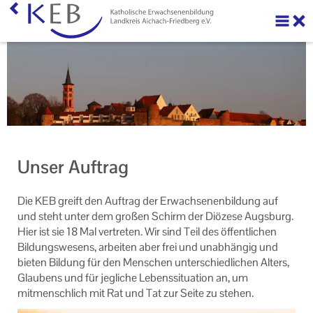
Über uns
Ihre Förderung beantragen
Veranstaltungen
KEB Praxis
Unser Auftrag
Unser Auftrag
Die KEB greift den Auftrag der Erwachsenenbildung auf
Was ist Erwachsenenbildung?
und steht unter dem großen Schirm der Diözese Augsburg.
Hier ist sie 18 Mal vertreten. Wir sind Teil des öffentlichen
Formulare
Bildungswesens, arbeiten aber frei und unabhängig und
bieten Bildung für den Menschen unterschiedlichen Alters,
Qualitätszertifikat
Glaubens und für jegliche Lebenssituation an, um
mitmenschlich mit Rat und Tat zur Seite zu stehen.
Neuigkeiten