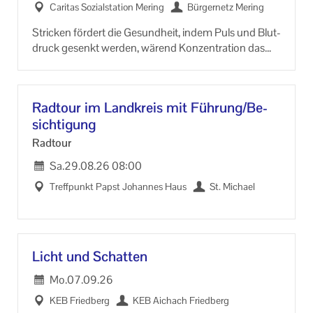
Ca­ri­tas So­zi­al­sta­ti­on Me­ring
Bür­ger­netz Me­ring
Stri­cken för­dert die Ge­sund­heit, indem Puls und Blut­
druck ge­senkt wer­den, wä­rend Kon­zen­tra­ti­on das
Ge­hirn be­ru­higt. Ver­bes­sert die Fein­mo­to­rik, stei­gert
das Selbst­wert­ge­fühl und schützt vor De­menz.
Rad­tour im Land­kreis mit Füh­rung/Be­
sich­ti­gung
Rad­tour
Sa.
29.08.26
08:00
Treff­punkt Papst Jo­han­nes Haus
St. Mi­cha­el
Licht und Schat­ten
Mo.
07.09.26
KEB Fried­berg
KEB Aichach Fried­berg