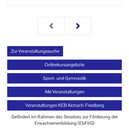
Wohl­be­fin­den. Die Übun­gen sind so ge­stal­tetund do­
siert, dass in jeder Übungs­stun­de alle Be­rei­che des
Kör­pers trai­niert wer­den um be­weg­lich, be­last­bar
und leis­tungs­fä­hig zu blei­ben.
Zur Veranstaltungssuche
Onlinekursangebote
Sport- und Gymnastik
Alle Veranstaltungen
Veranstaltungen KEB Aichach-Friedberg
Gefördert im Rahmen des Gesetzes zur Förderung der
Erwachsenenbildung (EbFöG)