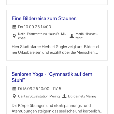
Ge­hirn be­ru­higt. Ver­bes­sert die Fein­mo­to­rik, stei­gert
das Selbst­wert­ge­fühl und schützt vor De­menz.
Eine Bil­der­rei­se zum Stau­nen
Do.
10.09.26
14:00
Kath. Pfarr­zen­trum Haus St. Mi­
Mariä Him­mel­
cha­el
fahrt
Herr Stadt­pfar­rer Her­bert Gug­ler zeigt uns Bil­der sei­
ner Ur­laubs­rei­sen und er­zählt über die Men­schen,
den Tra­di­tio­nen und den klei­nen Er­leb­nis­sen wäh­
rend die­ser Rei­sen.
Se­nio­ren Yoga - "Gym­nas­tik auf dem
Stuhl"
Di.
15.09.26
10:00
-
11:15
Ca­ri­tas So­zi­al­sta­ti­on Me­ring
Bür­ger­netz Me­ring
Die Kör­per­übun­gen und nEntspannungs-​ und
Atem­übun­gen stei­gern das see­li­sche und kör­per­li­che