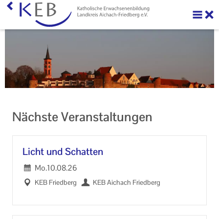
Über uns
Ihre Förderung beantragen
Veranstaltungen
KEB Praxis
Nächste Veranstaltungen
Neuigkeiten
Machen Sie mit!
Licht und Schat­ten
Ihr Kontakt zu uns
Mo.
10.08.26
KEB Fried­berg
KEB Aichach Fried­berg
Impressum
Datenschutzerklärung