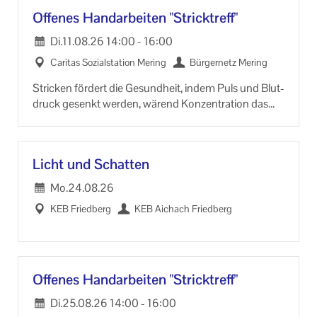
Of­fe­nes Hand­ar­bei­ten "Strick­treff"
Di.
11.08.26
14:00
-
16:00
Ca­ri­tas So­zi­al­sta­ti­on Me­ring
Bür­ger­netz Me­ring
Stri­cken för­dert die Ge­sund­heit, indem Puls und Blut­
druck ge­senkt wer­den, wä­rend Kon­zen­tra­ti­on das
Ge­hirn be­ru­higt. Ver­bes­sert die Fein­mo­to­rik, stei­gert
das Selbst­wert­ge­fühl und schützt vor De­menz.
Licht und Schat­ten
Mo.
24.08.26
KEB Fried­berg
KEB Aichach Fried­berg
Of­fe­nes Hand­ar­bei­ten "Strick­treff"
Di.
25.08.26
14:00
-
16:00