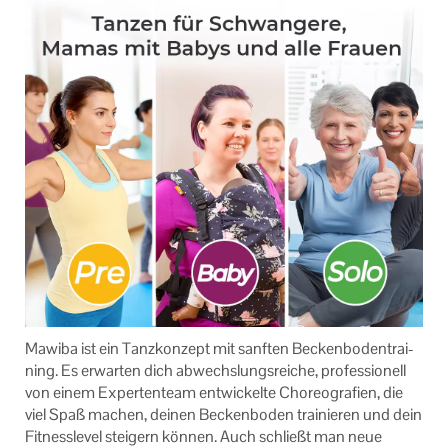
Ma­wi­ba ist ein Tanz­kon­zept mit sanf­ten Be­cken­bo­den­trai­
ning. Es er­war­ten dich ab­wechs­lungs­rei­che, pro­fes­sio­nell
von einem Ex­per­ten­team ent­wi­ckel­te Cho­reo­gra­fien, die
viel Spaß ma­chen, dei­nen Be­cken­bo­den trai­nie­ren und dein
Fit­ness­le­vel stei­gern kön­nen. Auch schließt man neue