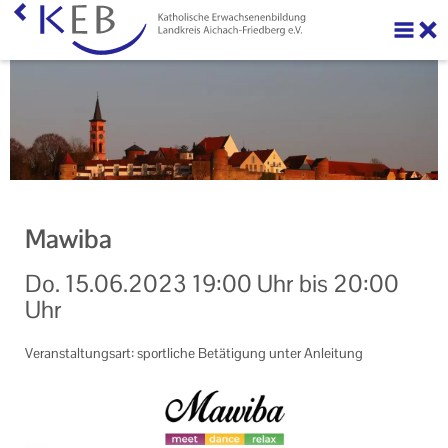
Über uns
Ihre Förderung beantragen
Veranstaltungen
KEB Praxis
Mawiba
Neuigkeiten
Do.
15.06.2023
19:00 Uhr
bis
20:00
Machen Sie mit!
Uhr
Ihr Kontakt zu uns
Veranstaltungsart: sportliche Betätigung unter Anleitung
Impressum
Datenschutzerklärung