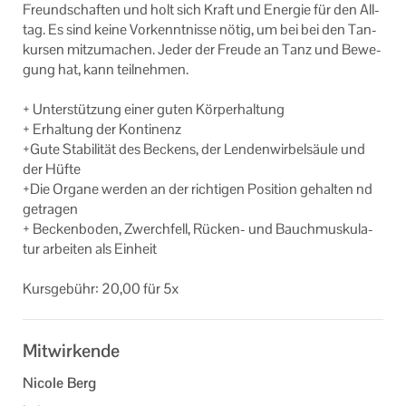
Freund­schaf­ten und holt sich Kraft und En­er­gie für den All­
tag. Es sind keine Vor­kennt­nis­se nötig, um bei bei den Tan­
kur­sen mit­zu­ma­chen. Jeder der Freu­de an Tanz und Be­we­
gung hat, kann teil­neh­men.
+ Un­ter­stüt­zung einer guten Kör­per­hal­tung
+ Er­hal­tung der Kon­ti­nenz
+Gute Sta­bi­li­tät des Be­ckens, der Len­den­wir­bel­säu­le und
der Hüfte
+Die Or­ga­ne wer­den an der rich­ti­gen Po­si­ti­on ge­hal­ten nd
ge­tra­gen
+ Be­cken­bo­den, Zwerch­fell, Rücken-​ und Bauch­mus­ku­la­
tur ar­bei­ten als Ein­heit
Kurs­ge­bühr: 20,00 für 5x
Mitwirkende
Nicole Berg