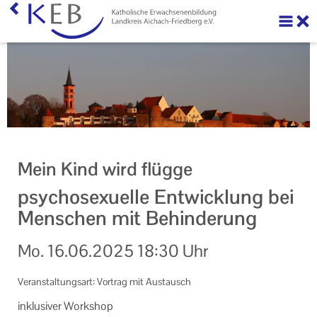
Über uns
Ihre Förderung beantragen
Veranstaltungen
Veranstaltungen der KEB Landkreis Aichach-Friedberg
Mein Kind wird flügge
Onlinekursangebote
psychosexuelle Entwicklung bei
Sport und Gymnastik
Menschen mit Behinderung
KEB Praxis
Mo.
16.06.2025
18:30 Uhr
Neuigkeiten
Veranstaltungsart: Vortrag mit Austausch
Machen Sie mit!
in­klu­si­ver Work­shop