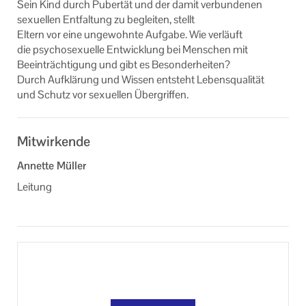
Sein Kind durch Pu­ber­tät und der damit ver­bun­de­nen
Ihr Kontakt zu uns
se­xu­el­len Ent­fal­tung zu be­glei­ten, stellt
El­tern vor eine un­ge­wohn­te Auf­ga­be. Wie ver­läuft
Impressum
die psy­cho­sexu­el­le Ent­wick­lung bei Men­schen mit
Be­ein­träch­ti­gung und gibt es Be­son­der­hei­ten?
Datenschutzerklärung
Durch Auf­klä­rung und Wis­sen ent­steht Le­bens­qua­li­tät
und Schutz vor se­xu­el­len Über­grif­fen.
Mitwirkende
Annette Müller
Leitung