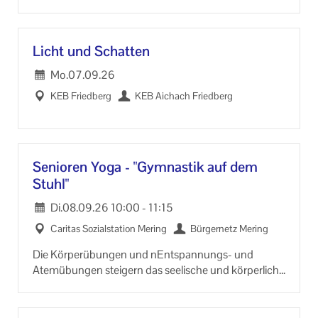
Licht und Schat­ten
Mo.
07.09.26
KEB Fried­berg
KEB Aichach Fried­berg
Se­nio­ren Yoga - "Gym­nas­tik auf dem
Stuhl"
Di.
08.09.26
10:00
-
11:15
Ca­ri­tas So­zi­al­sta­ti­on Me­ring
Bür­ger­netz Me­ring
Die Kör­per­übun­gen und nEntspannungs-​ und
Atem­übun­gen stei­gern das see­li­sche und kör­per­li­che
Wohl­be­fin­den. Die Übun­gen sind so ge­stal­tetund do­
siert, dass in jeder Übungs­stun­de alle Be­rei­che des
Kör­pers trai­niert wer­den um be­weg­lich, be­last­bar