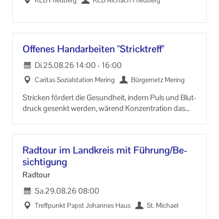
KEB Fried­berg
KEB Aichach Fried­berg
Of­fe­nes Hand­ar­bei­ten "Strick­treff"
Di.
25.08.26
14:00
-
16:00
Ca­ri­tas So­zi­al­sta­ti­on Me­ring
Bür­ger­netz Me­ring
Stri­cken för­dert die Ge­sund­heit, indem Puls und Blut­
druck ge­senkt wer­den, wä­rend Kon­zen­tra­ti­on das
Ge­hirn be­ru­higt. Ver­bes­sert die Fein­mo­to­rik, stei­gert
das Selbst­wert­ge­fühl und schützt vor De­menz.
Rad­tour im Land­kreis mit Füh­rung/Be­
sich­ti­gung
Rad­tour
Sa.
29.08.26
08:00
Treff­punkt Papst Jo­han­nes Haus
St. Mi­cha­el