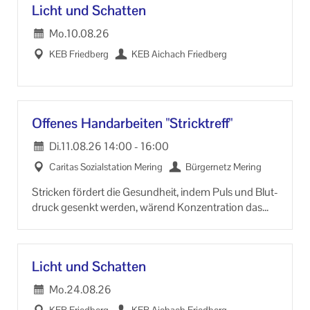
Licht und Schat­ten
Ihr Kontakt zu uns
Mo.
10.08.26
Impressum
KEB Fried­berg
KEB Aichach Fried­berg
Datenschutzerklärung
Of­fe­nes Hand­ar­bei­ten "Strick­treff"
Di.
11.08.26
14:00
-
16:00
Ca­ri­tas So­zi­al­sta­ti­on Me­ring
Bür­ger­netz Me­ring
Stri­cken för­dert die Ge­sund­heit, indem Puls und Blut­
druck ge­senkt wer­den, wä­rend Kon­zen­tra­ti­on das
Ge­hirn be­ru­higt. Ver­bes­sert die Fein­mo­to­rik, stei­gert
das Selbst­wert­ge­fühl und schützt vor De­menz.
Licht und Schat­ten
Mo.
24.08.26