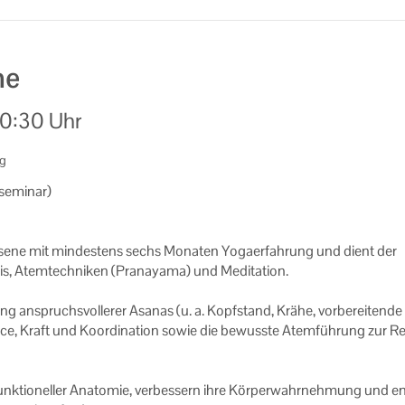
ne
0:30 Uhr
ng
se­mi­nar)
h­se­ne mit min­des­tens sechs Mo­na­ten Yo­ga­er­fah­rung und dient der
, Atem­tech­ni­ken (Pra­na­ya­ma) und Me­di­ta­ti­on.
ng an­spruchs­vol­le­rer Asa­nas (u. a. Kopf­stand, Krähe, vor­be­rei­ten­de
­ce, Kraft und Ko­or­di­na­ti­on sowie die be­wuss­te Atem­füh­rung zur R
funk­tio­nel­ler Ana­to­mie, ver­bes­sern ihre Kör­per­wahr­neh­mung und e