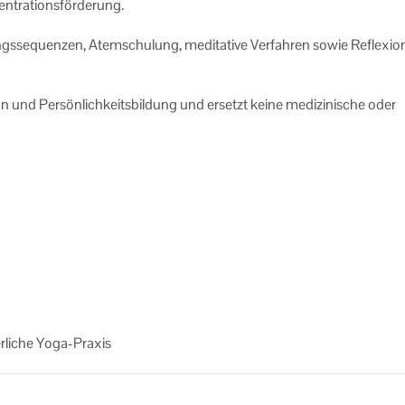
n­tra­ti­ons­för­de­rung.
gs­se­quen­zen, Atem­schu­lung, me­di­ta­ti­ve Ver­fah­ren sowie Re­fle­xi­o
on und Per­sön­lich­keits­bil­dung und er­setzt keine me­di­zi­ni­sche oder
r­li­che Yoga-​Praxis