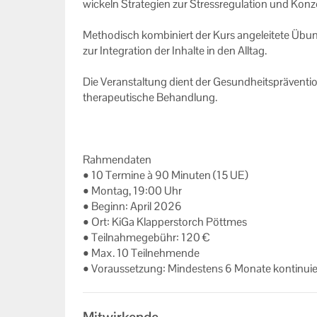
wi­ckeln Stra­te­gien zur Stress­re­gu­la­ti­on und Kon­ze
Me­tho­disch kom­bi­niert der Kurs an­ge­lei­te­te Übun
zur In­te­gra­ti­on der In­hal­te in den All­tag.
Die Ver­an­stal­tung dient der Ge­sund­heits­prä­ven­ti­
the­ra­peu­ti­sche Be­hand­lung.
Rah­men­da­ten
• 10 Ter­mi­ne à 90 Mi­nu­ten (15 UE)
• Mon­tag, 19:00 Uhr
• Be­ginn: April 2026
• Ort: KiGa Klap­per­storch Pött­mes
• Teil­nah­me­ge­bühr: 120 €
• Max. 10 Teil­neh­men­de
• Vor­aus­set­zung: Min­des­tens 6 Mo­na­te kon­ti­nu­ie