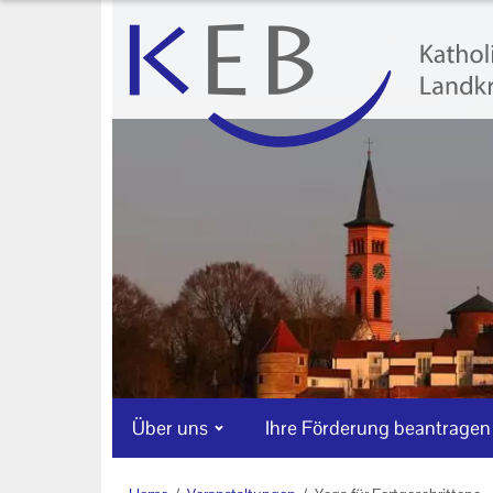
Über uns
Ihre Förderung beantragen
Veranstaltungen
Veranstaltungen der KEB
Landkreis Aichach-Friedberg
Onlinekursangebote
Sport und Gymnastik
KEB Praxis
Über uns
Ihre Förderung beantragen
Neuigkeiten
Machen Sie mit!